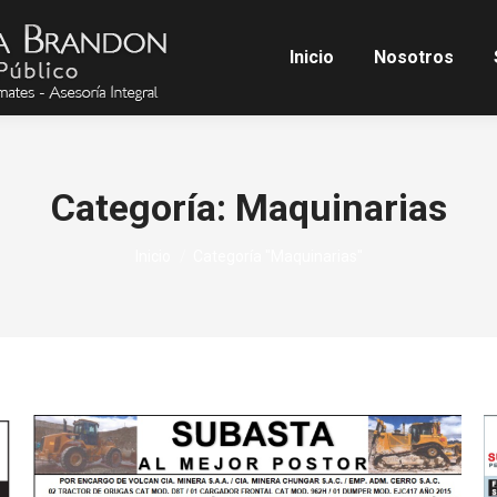
Inicio
Inicio
Nosotros
Nosotros
Categoría:
Maquinarias
Estás aquí:
Inicio
Categoría "Maquinarias"