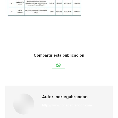
Categoría:
Inmuebles
Por
noriegabrandon
19 de junio de 2025
Compartir esta publicación
Autor:
noriegabrandon
http://www.noriegabrandon.com