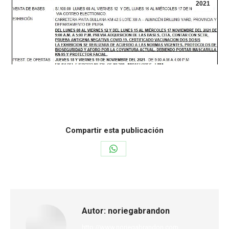
2021
Categoría:
Otros
Por
noriegabrandon
9 de noviembre de 2021
Compartir esta publicación
Autor:
noriegabrandon
http://www.noriegabrandon.com